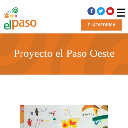
PLATAFORMA
Asociación Civil El Paso
La Asociación Civil El Paso es una organización no gubernamental comprometida con la defensa de los Derechos Humanos de los Niños, Niñas, Adolescentes y Mujeres especialmente afectados por la violencia, el abuso sexual, la discriminación y la exclusión social.
Proyecto el Paso Oeste