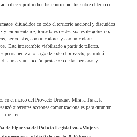
e actualice y profundice los conocimientos sobre el tema en
matos, difundidos en todo el territorio nacional y discutidos
ias y parlamentarios, tomadores de decisiones de gobierno,
icos, periodistas, comunicadoras y comunicadores
os. Este intercambio viabilizado a partir de talleres,
 y permanente a lo largo de todo el proyecto, permitirá
 discurso y una acción protectora de las personas y
io, en el marco del Proyecto Uruguay Mira la Trata, la
alizó diferentes acciones comunicacionales para difundir
en Uruguay.
ña de Figueroa del Palacio Legislativo, «Mujeres
de personas», el día 9 de agosto, 9:30 horas